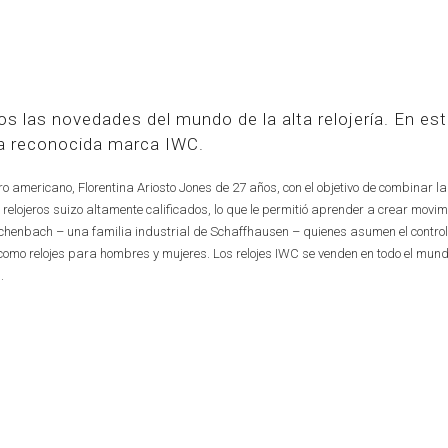
 las novedades del mundo de la alta relojería. En es
a reconocida marca IWC.
ro americano, Florentina Ariosto Jones de 27 años, con el objetivo de combinar la
 relojeros suizo altamente calificados, lo que le permitió aprender a crear movimi
chenbach – una familia industrial de Schaffhausen – quienes asumen el contro
así como relojes para hombres y mujeres. Los relojes IWC se venden en todo el mun
.