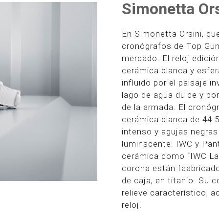
Simonetta Or
En Simonetta Orsini, q
cronógrafos de Top Gun
mercado. El reloj edici
cerámica blanca y esfer
influido por el paisaje i
lago de agua dulce y por
de la armada. El cronóg
cerámica blanca de 44.5
intenso y agujas negras
luminscente. IWC y Pant
cerámica como “IWC Lak
corona están faabricado
de caja, en titanio. Su 
relieve característico, a
reloj.