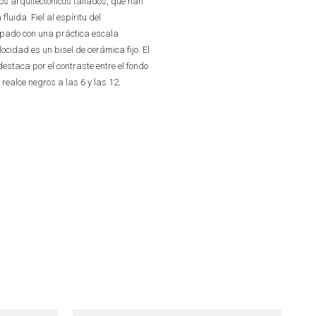
s arquitectónicos tallados, que han
luida. Fiel al espíritu del
ipado con una práctica escala
ocidad es un bisel de cerámica fijo. El
destaca por el contraste entre el fondo
realce negros a las 6 y las 12.