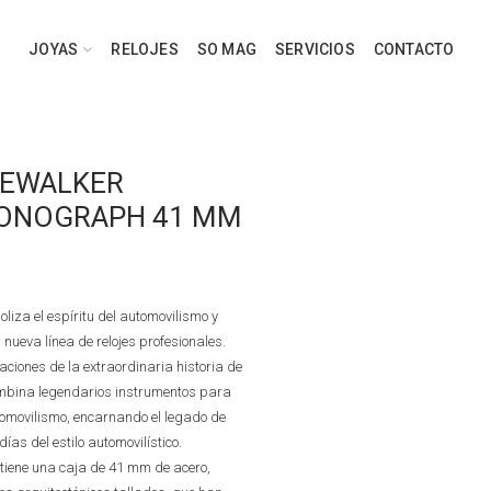
JOYAS
RELOJES
SO MAG
SERVICIOS
CONTACTO
MEWALKER
ONOGRAPH 41 MM
iza el espíritu del automovilismo y
nueva línea de relojes profesionales.
eaciones de la extraordinaria historia de
ombina legendarios instrumentos para
utomovilismo, encarnando el legado de
días del estilo automovilístico.
iene una caja de 41 mm de acero,