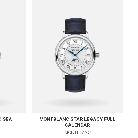
D SEA
MONTBLANC STAR LEGACY FULL
MO
E
CALENDAR
MONTBLANC